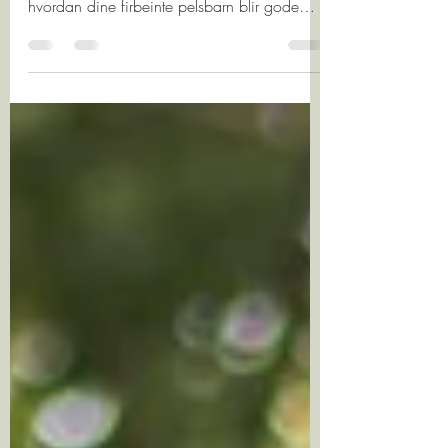
Hvordan venner man katt og hund til
hverandre? Her får du mine beste tips til
hvordan dine firbeinte pelsbarn blir gode
venner.