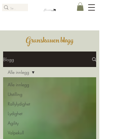
Granskauen blogg
Blogg
Alle innlegg
Alle innlegg
Utstilling
Rallylydighet
Lydighet
Agility
Valpekull