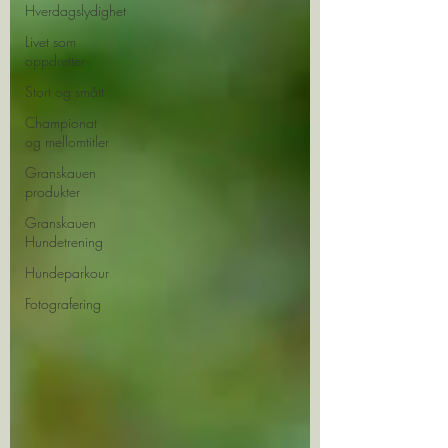
Hverdagslydighet
Livet som
oppdretter
Stort og smått
Championat
og mellomtitler
Granskauen
produkter
Granskauen
Hundetrening
Hundeparkour
Fotografering