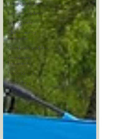
Hverdagslydighet
Livet som oppdretter
Stort og smått
Championat og
mellomtitler
Granskauen produkter
Granskauen
Hundetrening
Hundeparkour
Fotografering