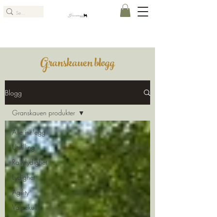
Granskauen blogg
Blogg
Granskauen produkter
Alle innlegg
Utstilling
Rallylydighet
Lydighet
Agility
Valpekull