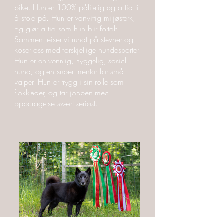
pike. Hun er 100% pålitelig og alltid til
å stole på. Hun er vanvittig miljøsterk,
og gjør alltid som hun blir fortalt.
Sammen reiser vi rundt på stevner og
koser oss med forskjellige hundesporter.
Hun er en vennlig, hyggelig, sosial
hund, og en super mentor for små
valper. Hun er trygg i sin rolle som
flokkleder, og tar jobben med
oppdragelse svært seriøst.