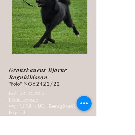
Granskauens Bjarne
Ragnhildsson
"Polo"
NO62422/22
Født:
28.10.2022
Link til Dogweb
Mor: RLI RLII N UCH Bernegården's
Ragnhild
Far: Kvitlabbens Rino
Kjønn: Hannhund
HD-diagnose: A Indeks: 121