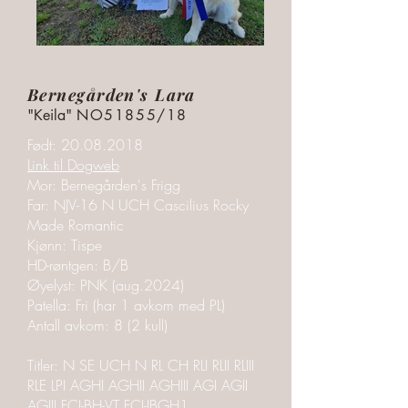
Bernegården's Lara
"Keila"
NO51855/18
Født:
20.08.2018
Link til Dogweb
Mor: Bernegården's Frigg
Far: NJV-16 N UCH Cascilius Rocky
Made Romantic
Kjønn: Tispe
HD-røntgen: B/B
Øyelyst: PNK (aug.2024)
Patella: Fri (har 1 avkom med PL)
Antall avkom: 8 (2 kull)
Titler: N SE UCH N RL CH RLI RLII RLIII
RLE LPI AGHI AGHII AGHIII AGI AGII
AGIII FCI-BH-VT FCI-IBGH1