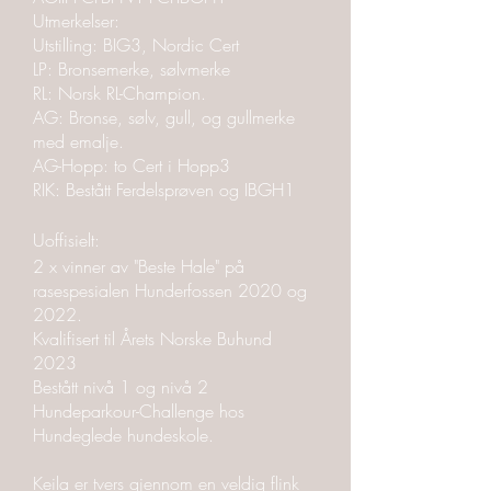
Utmerkelser:
Utstilling: BIG3, Nordic Cert
LP: Bronsemerke, sølvmerke
RL: Norsk RL-Champion.
AG: Bronse, sølv, gull, og gullmerke
med emalje.
AG-Hopp: to Cert i Hopp3
RIK: Bestått Ferdelsprøven og IBGH1
Uoffisielt
:
2 x vinner av "Beste Hale" på
rasespesialen Hunderfossen 2020 og
2022.
Kvalifisert til Årets Norske Buhund
2023
Bestått nivå 1 og nivå 2
Hundeparkour-Challenge hos
Hundeglede hundeskole.
Keila er tvers gjennom en veldig flink