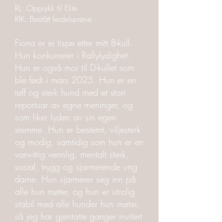
RL: Opprykk til Elite
RIK: Bestått ferdelsprøve
Fiona er ei tispe etter mitt B-kull.
Hun konkurrerer i Rallylydighet.
Hun er også mor til D-kullet som
ble født i mars 2025. Hun er en
tøff og sterk hund med et stort
reportuar av egne meninger, og
som liker lyden av sin egen
stemme. Hun er bestemt, viljesterk
og modig, samtidig som hun er en
vanvittig vennlig, mentalt sterk,
sosial, trygg og sjarmerende ung
dame. Hun sjarmerer seg inn på
alle hun møter, og hun er utrolig
stabil med alle hunder hun møter,
så jeg har gjentatte ganger invitert