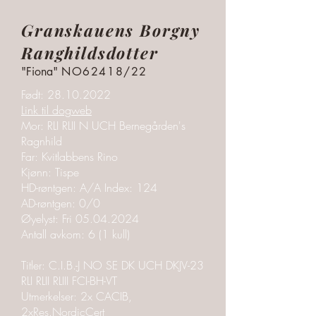
Granskauens Borgny
Ranghildsdotter
"Fiona"
NO62418/22
Født:
28.10.2022
Link til dogweb
Mor: RLI RLII N UCH Bernegården's
Ragnhild
Far: Kvitlabbens Rino
Kjønn: Tispe
HD-røntgen: A/A Index: 124
AD-røntgen: 0/0
Øyelyst: Fri
05.04.2024
Antall avkom: 6 (1 kull)
Titler: C.I.B.-J NO SE DK UCH DKJV-23
RLI RLII RLIII FCI-BH-VT
Utmerkelser:
2x CACIB,
2xRes.NordicCert