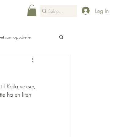
Log In
ivet som oppdretter
Hundeparkour
il Keila vokser, 
te ha en liten 