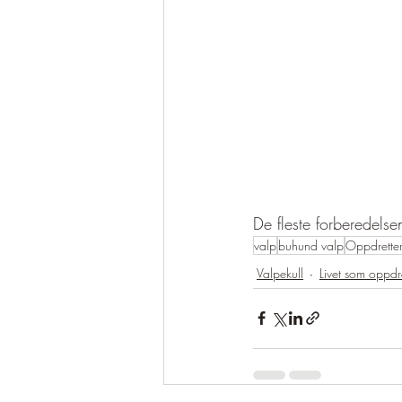
De fleste forberedelse
valp
buhund valp
Oppdrette
Valpekull
Livet som oppdre