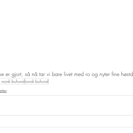
ne er gjort, så nå tar vi bare livet med ro og nyter fine høst
r norsk buhund
norsk buhund
tter