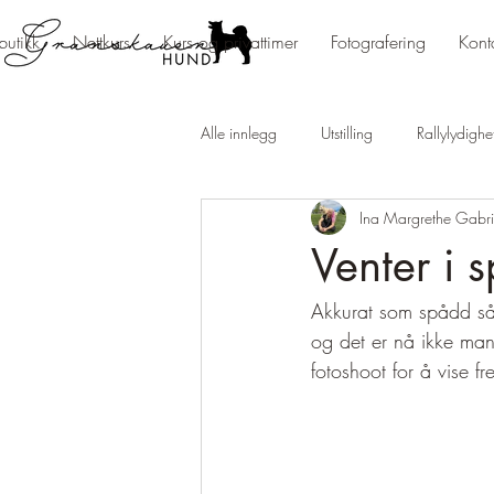
butikk
Nettkurs
Kurs og privattimer
Fotografering
Kont
Alle innlegg
Utstilling
Rallylydighe
Ina Margrethe Gabri
Stort og smått
Championat og mel
Venter i 
Akkurat som spådd så 
Fotografering
og det er nå ikke mang
fotoshoot for å vise 