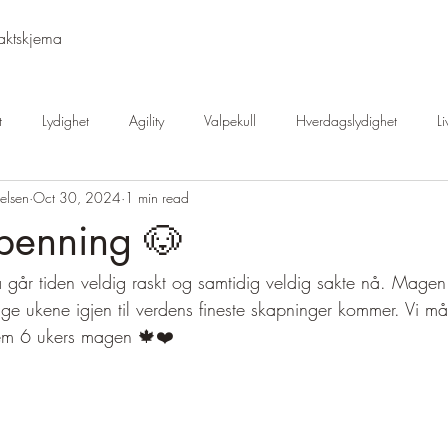
aktskjema
t
Lydighet
Agility
Valpekull
Hverdagslydighet
L
elsen
Oct 30, 2024
1 min read
lomtitler
Granskauen produkter
Granskauen Hundetrening
spenning 🐶
går tiden veldig raskt og samtidig veldig sakte nå. Magen t
e ukene igjen til verdens fineste skapninger kommer. Vi måt
frem 6 ukers magen 🍁❤️