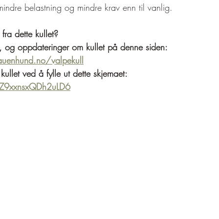
ndre belastning og mindre krav enn til vanlig. 
 fra dette kullet? 
, og oppdateringer om kullet på denne siden: 
uenhund.no/valpekull
kullet ved å fylle ut dette skjemaet: 
AyZ9xxnsxQDh2uLD6