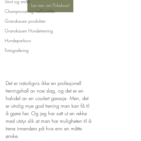
Stort og smått
Les mer om Pirkebua!
Championat og mellomtitler
Granskauen produkter
Granskauen Hundetrening
Hundeparkour
Fotografering
Det er naturligvis ikke en profesjonell 
treningshall av noe slag, og det er en 
halvdel av en uisolert garasje. Men, det 
er utrolig mye god trening man kan få til 
å gjøre her. Og jeg har satt ut en rekke 
med utstyr slik at man har muligheten til å 
trene innendørs på hva enn en måtte 
ønske. 