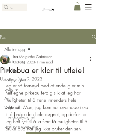
Post
Alle innlegg
Ina Margrethe Gabrielsen
Alle innlegg
Oct 10, 2023
1 min read
Pirkebua er klar til utleie!
Utstilling
Updated:
Nov 9, 2023
Rallylydighet
Jeg er så fornøyd med at endelig er min 
Lydighet
helt egne pirkebu ferdig slik at jeg har 
Agility
muligheten til å trene innendørs hele 
vinteren! Men, jeg kommer overhode ikke 
Valpekull
til å bruke den hele døgnet, og derfor har 
Hverdagslydighet
jeg hatt lyst til å la flere få muligheten til å 
Livet som oppdretter
bruke bua når jeg ikke bruker den selv.