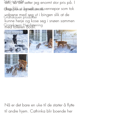
Stort og smått
selv, så det setter jeg enormt stor pris på. I 
dag fikk vi besøk av et vennepar som tok 
Championat og mellomtitler
valpene med seg ut i bingen slik at de 
Granskauen produkter
kunne herje og kose seg i snøen sammen 
Granskauen Hundetrening
med tolleren Bodil. 
Hundeparkour
Fotografering
Nå er det bare en uke til de starter å flytte 
til andre hjem. Cathinka blir boende her 