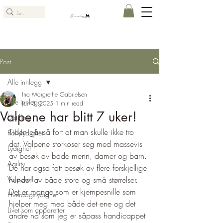
Post
Alle innlegg
Ina Margrethe Gabrielsen
Alle innlegg
Jan 3, 2025
1 min read
Valpene har blitt 7 uker!
Utstilling
Tiden går så fort at man skulle ikke tro 
Rallylydighet
det. Valpene storkoser seg med massevis 
Lydighet
av besøk av både menn, damer og barn. 
Agility
De har også fått besøk av flere forskjellige 
Valpekull
hunder av både store og små størrelser. 
Det er mange som er kjempesnille som 
Hverdagslydighet
hjelper meg med både det ene og det 
Livet som oppdretter
andre nå som jeg er såpass handicappet 