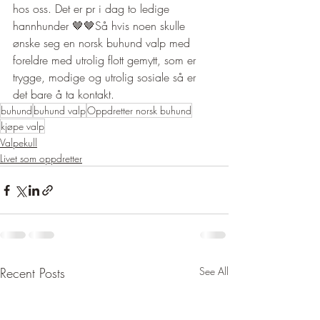
hos oss. Det er pr i dag to ledige 
hannhunder 🤎🤎Så hvis noen skulle 
ønske seg en norsk buhund valp med 
foreldre med utrolig flott gemytt, som er 
trygge, modige og utrolig sosiale så er 
det bare å ta kontakt. 
buhund
buhund valp
Oppdretter norsk buhund
kjøpe valp
Valpekull
Livet som oppdretter
Recent Posts
See All