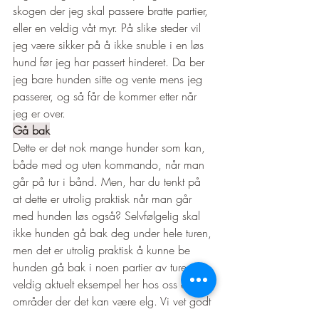
skogen der jeg skal passere bratte partier, 
eller en veldig våt myr. På slike steder vil 
jeg være sikker på å ikke snuble i en løs 
hund før jeg har passert hinderet. Da ber 
jeg bare hunden sitte og vente mens jeg 
passerer, og så får de kommer etter når 
jeg er over. 
Gå bak
Dette er det nok mange hunder som kan, 
både med og uten kommando, når man 
går på tur i bånd. Men, har du tenkt på 
at dette er utrolig praktisk når man går 
med hunden løs også? Selvfølgelig skal 
ikke hunden gå bak deg under hele turen, 
men det er utrolig praktisk å kunne be 
hunden gå bak i noen partier av turen. Et 
veldig aktuelt eksempel her hos oss er 
områder der det kan være elg. Vi vet godt 
at det er elgkuer med kalver her i 