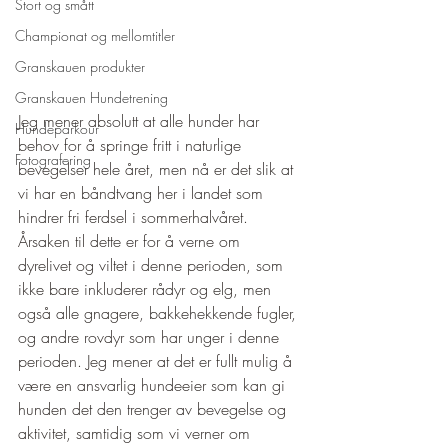
Stort og smått
Championat og mellomtitler
Granskauen produkter
Granskauen Hundetrening
Jeg mener absolutt at alle hunder har 
Hundeparkour
behov for å springe fritt i naturlige 
Fotografering
bevegelser hele året, men nå er det slik at 
vi har en båndtvang her i landet som 
hindrer fri ferdsel i sommerhalvåret. 
Årsaken til dette er for å verne om 
dyrelivet og viltet i denne perioden, som 
ikke bare inkluderer rådyr og elg, men 
også alle gnagere, bakkehekkende fugler, 
og andre rovdyr som har unger i denne 
perioden. Jeg mener at det er fullt mulig å 
være en ansvarlig hundeeier som kan gi 
hunden det den trenger av bevegelse og 
aktivitet, samtidig som vi verner om 