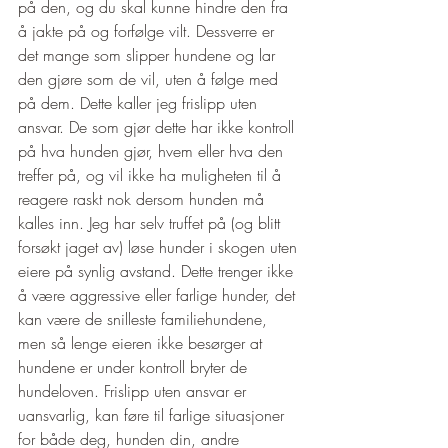
på den, og du skal kunne hindre den fra 
å jakte på og forfølge vilt. Dessverre er 
det mange som slipper hundene og lar 
den gjøre som de vil, uten å følge med 
på dem. Dette kaller jeg frislipp uten 
ansvar. De som gjør dette har ikke kontroll 
på hva hunden gjør, hvem eller hva den 
treffer på, og vil ikke ha muligheten til å 
reagere raskt nok dersom hunden må 
kalles inn. Jeg har selv truffet på (og blitt 
forsøkt jaget av) løse hunder i skogen uten 
eiere på synlig avstand. Dette trenger ikke 
å være aggressive eller farlige hunder, det 
kan være de snilleste familiehundene, 
men så lenge eieren ikke besørger at 
hundene er under kontroll bryter de 
hundeloven. Frislipp uten ansvar er 
uansvarlig, kan føre til farlige situasjoner 
for både deg, hunden din, andre 