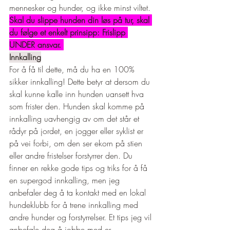
mennesker og hunder, og ikke minst viltet. 
Skal du slippe hunden din løs på tur, skal 
du følge et enkelt prinsipp: Frislipp 
UNDER ansvar. 
Innkalling
For å få til dette, må du ha en 100% 
sikker innkalling! Dette betyr at dersom du 
skal kunne kalle inn hunden uansett hva 
som frister den. Hunden skal komme på 
innkalling uavhengig av om det står et 
rådyr på jordet, en jogger eller syklist er 
på vei forbi, om den ser ekorn på stien 
eller andre fristelser forstyrrer den. Du 
finner en rekke gode tips og triks for å få 
en supergod innkalling, men jeg 
anbefaler deg å ta kontakt med en lokal 
hundeklubb for å trene innkalling med 
andre hunder og forstyrrelser. Et tips jeg vil 
anbefale deg å jobbe med er 