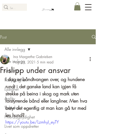
Post
Alle innlegg
Ina Margrethe Gabrielsen
Alle innlegg
Aug 21, 2021
5 min read
Frislipp under ansvar
Utstilling
I dag er båndtvangen over, og hundene 
Rallylydighet
rundt i det ganske land kan igjen få 
Lydighet
strekke på beina i skog og mark uten 
Agility
forstyrrende bånd eller langliner. Men hva 
Valpekull
betyr det egentlig at man kan gå tur med 
løs hund? 
Hverdagslydighet
https://youtu.be/LzmhyI_eyTY
Livet som oppdretter