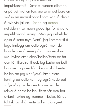
impulskontroll!! Dersom hunden allerede 
er på vei mot en forstyrrelse er det bare en 
skråsikker impulskontroll som kan få den til 
å avbryte jakten. 
Denne
og 
denne
nettsiden viser noen gode tips for å starte 
impulskontroll-trening. Men jeg anbefaler 
også å trene mye "vent". Jeg kommer til å 
lage innlegg om dette også, men det 
handler om å trene på at hunden ikke 
skal bykse etter leker/baller/fristelser før 
den får tillatelse til det. Jeg kaster en ball 
bortover, og den får ikke lov til å hente 
ballen før jeg sier "yess". Etter intens 
trening på dette kan jeg også kaste ball, 
si "yess" og kalle den tilbake før den 
rekker å hente ballen. Først når den har 
avbrutt jakten og kommet tilbake, får den 
faktisk lov til å hente ballen uforstyrret. 