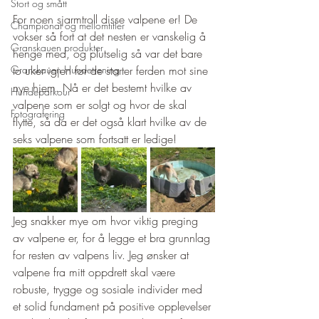
Stort og smått
For noen sjarmtroll disse valpene er! De 
Championat og mellomtitler
vokser så fort at det nesten er vanskelig å 
Granskauen produkter
henge med, og plutselig så var det bare 
to uker igjen før de starter ferden mot sine 
Granskauen Hundetrening
nye hjem. Nå er det bestemt hvilke av 
Hundeparkour
valpene som er solgt og hvor de skal 
Fotografering
flytte, så da er det også klart hvilke av de 
seks valpene som fortsatt er ledige! 
Jeg snakker mye om hvor viktig preging 
av valpene er, for å legge et bra grunnlag 
for resten av valpens liv. Jeg ønsker at 
valpene fra mitt oppdrett skal være 
robuste, trygge og sosiale individer med 
et solid fundament på positive opplevelser 