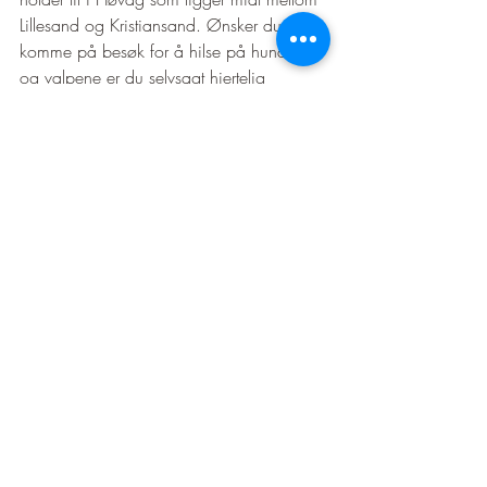
Lillesand og Kristiansand. Ønsker du å 
komme på besøk for å hilse på hundene 
og valpene er du selvsagt hjertelig 
velkommen! 
granskauenhund@gmail.com
buhund
buhund valp
norsk buhund oppdretter
valpekull
oppdretter kristiansand
Valpekull
Livet som oppdretter
Recent Posts
See All