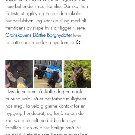
flere buhunder i nær familie. Der skal hun 
få teste ut agility og trene i den lokale 
hundeklubben, og kanskje til og med bli 
fremtidens avlstispe hvis alt ligger til rette. 
Granskauens Dårthe Borgnydatter
 leter 
fortsatt etter sin perfekte nye familie 💞
Hvis du vurderer å skaffe deg en norsk 
buhund valp, så er det fortsatt muligheter 
hos meg. Ta veldig gjerne kontakt for en 
hyggelig hundeprat, og for å se om det 
kan være aktuelt med å bli den nye 
familien til en av disse herlige små. Vi 
holder til i Høvåg som ligger midt mellom 