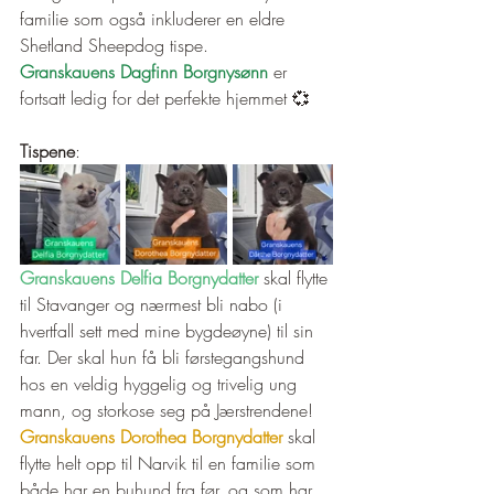
familie som også inkluderer en eldre 
Shetland Sheepdog tispe. 
Granskauens Dagfinn Borgnysønn
 er 
fortsatt ledig for det perfekte hjemmet 💞
Tispene
: 
Granskauens Delfia Borgnydatter
 skal flytte 
til Stavanger og nærmest bli nabo (i 
hvertfall sett med mine bygdeøyne) til sin 
far. Der skal hun få bli førstegangshund 
hos en veldig hyggelig og trivelig ung 
mann, og storkose seg på Jærstrendene! 
Granskauens Dorothea Borgnydatter
 skal 
flytte helt opp til Narvik til en familie som 
både har en buhund fra før, og som har 