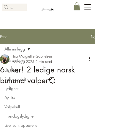
Post
Alle innlegg
Ina Margrethe Gabrielsen
Alle innlegg
May 6, 2025
2 min read
6 uker! 2 ledige norsk
Utstilling
buhund valper💞
Rallylydighet
Lydighet
Agility
Valpekull
Hverdagslydighet
Livet som oppdretter