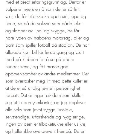
med et bredt erfaringsgrunnlag. Derfor er 
valpene mye ute nå som det er så fint 
vær, de får utforske kroppen sin, løpe og 
herje, se på de voksne som både leker 
og slapper av i sol og skygge, de får 
høre lyden av naboens motorsag, biler og 
barn som spiller fotball på stadion. De har 
allerede kjørt bil for første gang og vært 
med på klubben for å se på andre 
hunder trene, og fått masse god 
oppmerksomhet av andre medlemmer. Det 
som overrasker meg litt med dette kullet er 
at de er så utrolig jevne i personlighet 
fortsatt. Det er ingen av dem som skiller 
seg ut i noen ytterkanter, og jeg opplever 
alle seks som jevnt trygge, sosiale, 
selvstendige, utforskende og nysgjerrige. 
Ingen av dem er tilbaketrukne eller usikre, 
og heller ikke overdrevent frempå. De er 