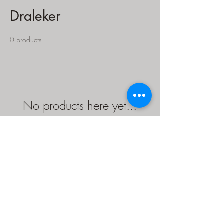
Draleker
0 products
No products here yet...
In the meantime, you can choose a
different category to continue
shopping.