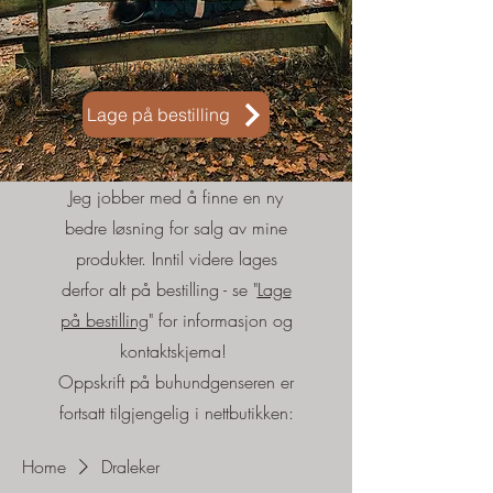
Jeg lager selvfølgelig også på
bestilling. Mer info her:
Lage på bestilling
Jeg jobber med å finne en ny
bedre løsning for salg av mine
produkter. Inntil videre lages
derfor alt på bestilling - se "
Lage
på bestilling
" for informasjon og
kontaktskjema!
Oppskrift på buhundgenseren er
fortsatt tilgjengelig i nettbutikken:
Home
Draleker