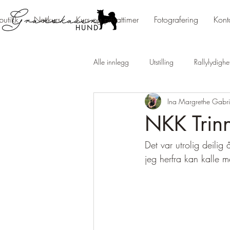
butikk
Nettkurs
Kurs og privattimer
Fotografering
Kont
Alle innlegg
Utstilling
Rallylydighe
Ina Margrethe Gabri
Stort og smått
Championat og mel
NKK Trinn
Det var utrolig deilig
Fotografering
jeg herfra kan kalle 