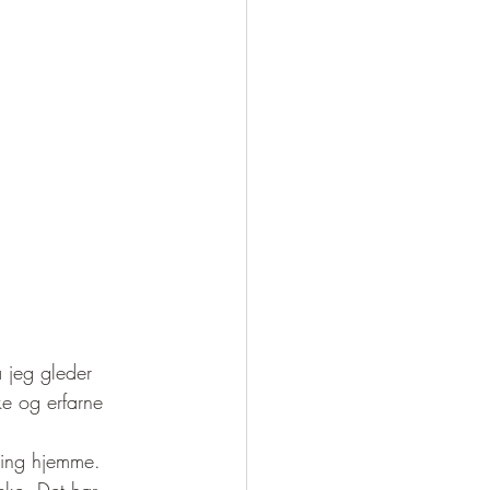
å jeg gleder 
e og erfarne 
sing hjemme. 
ske. Det har 