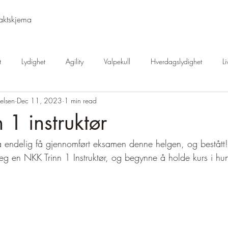
aktskjema
t
Lydighet
Agility
Valpekull
Hverdagslydighet
L
elsen
Dec 11, 2023
1 min read
lomtitler
Granskauen produkter
Granskauen Hundetrening
 1 instruktør
 å endelig få gjennomført eksamen denne helgen, og bestått!
meg en NKK Trinn 1 Instruktør, og begynne å holde kurs i h