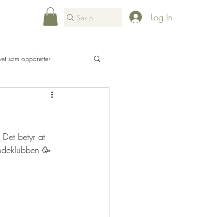
Log In
ivet som oppdretter
Hundeparkour
 Det betyr at 
undeklubben 🥳