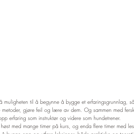
få muligheten til å begynne å bygge et erfaringsgrunnlag, s
ne metoder, gjøre feil og lære av dem. Og sammen med fersk
pp erfaring som instruktør og videre som hundetrener. 
g høst med mange timer på kurs, og enda flere timer med le
 å bygge opp og utføre leksjoner, både praktiske og teoreti