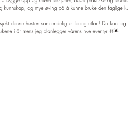
ig kunnskap, og mye øving på å kunne bruke den faglige k
sjekt denne høsten som endelig er ferdig utført! Da kan jeg 
e ukene i år mens jeg planlegger vårens nye eventyr ☃️🌟