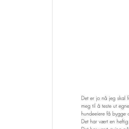
Det er jo nå jeg skal 
meg til å teste ut eg
hundeeiere få bygge o
Det har vært en hefti
Det har vært øving på